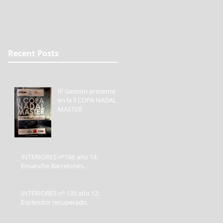
Recent Posts
IF Gestión presente
en la ll COPA NADAL
MASTER
INTERIORES nº166 año 14:
Ensanche Barcelonés.
INTERIORES nº 135 año 12:
Esplendor recuperado.