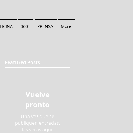
FICINA
360º
PRENSA
More
Featured Posts
Vuelve
pronto
Una vez que se
publiquen entradas,
las verás aquí.