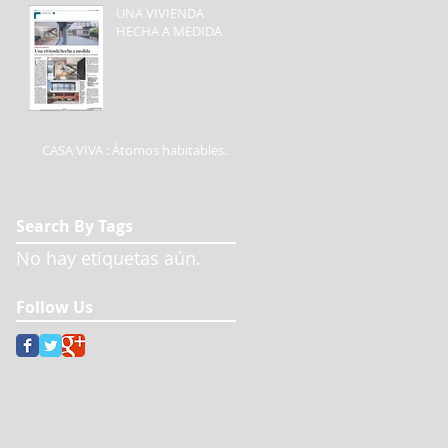
UNA VIVIENDA
HECHA A MEDIDA
CASA VIVA : Átomos habitables.
Search By Tags
No hay etiquetas aún.
Follow Us